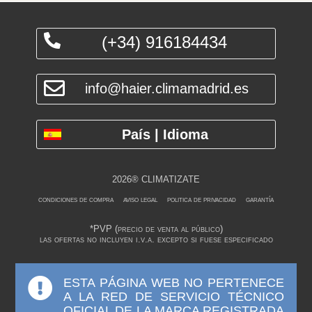
(+34) 916184434
info@haier.climamadrid.es
País | Idioma
2026® CLIMATIZATE
condiciones de compra
aviso legal
politica de privacidad
garantía
*PVP (precio de venta al público)
las ofertas no incluyen i.v.a. excepto si fuese especificado
ESTA PÁGINA WEB NO PERTENECE
A LA RED DE SERVICIO TÉCNICO
OFICIAL DE LA MARCA REGISTRADA