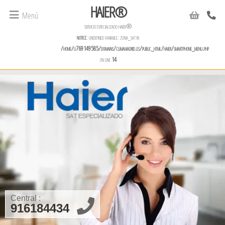
HAIER®
Menú
servicio especializado haier®
notice
: undefined variable: zona_sat in
/home/u769149585/domains/climamadrid.es/public_html/haier/smartphone_menu.php
on line
14
Central :
916184434