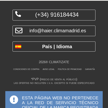
(+34) 916184434
info@haier.climamadrid.es
País | Idioma
2026® CLIMATIZATE
condiciones de compra
aviso legal
politica de privacidad
garantía
*PVP (precio de venta al público)
las ofertas no incluyen i.v.a. excepto si fuese especificado
ESTA PÁGINA WEB NO PERTENECE
A LA RED DE SERVICIO TÉCNICO
OFICIAL DE LA MARCA REGISTRADA