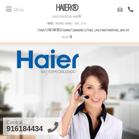
HAIER®
Menú
servicio especializado haier®
notice
: undefined variable: zona_sat in
/home/u769149585/domains/climamadrid.es/public_html/haier/smartphone_menu.php
on line
14
Central :
916184434